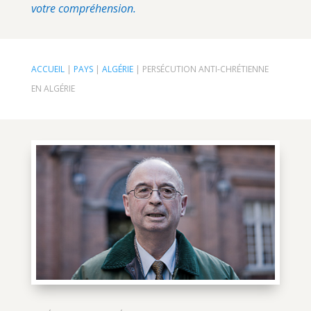
votre compréhension.
ACCUEIL
|
PAYS
|
ALGÉRIE
|
PERSÉCUTION ANTI-CHRÉTIENNE
EN ALGÉRIE