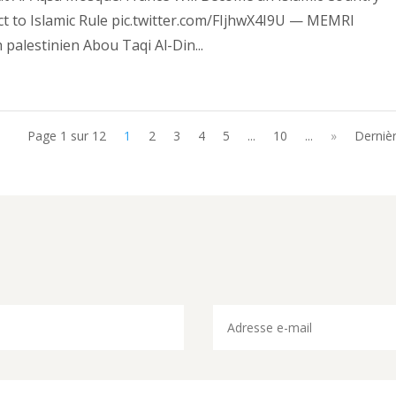
ct to Islamic Rule pic.twitter.com/FIjhwX4I9U — MEMRI
alestinien Abou Taqi Al-Din...
Page 1 sur 12
1
2
3
4
5
...
10
...
»
Dernièr