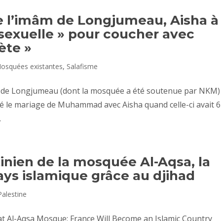
de l’imâm de Longjumeau, Aisha à
 sexuelle » pour coucher avec
ète »
osquées existantes
,
Salafisme
 de Longjumeau (dont la mosquée a été soutenue par NKM) 
té le mariage de Muhammad avec Aisha quand celle-ci avait 6
.
inien de la mosquée Al-Aqsa, la
ys islamique grâce au djihad
Palestine
i at Al-Aqsa Mosque: France Will Become an Islamic Country