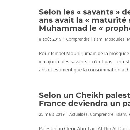
Selon les « savants » 
ans avait la « maturité
Muhammad le « proph
8 août 2019
|
Comprendre l'islam
,
Mosquées
,
M
Pour Ismaël Mounir, imam de la mosquée
« majorité des savants » n’ont pas contes
ans et estiment que la consommation à 9..
Selon un Cheikh palest
France deviendra un pa
25 mars 2019
|
Actualités
,
Comprendre l'islam
,
Palestinian Cleric Abu Taqi Al-Din Al-Dar