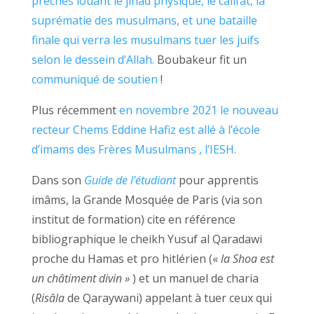
prêches louant le jihâd physique, le califat, la
suprématie des musulmans, et une bataille
finale qui verra les musulmans tuer les juifs
selon le dessein d’Allah.
Boubakeur fit un
communiqué de soutien
!
Plus récemment
en novembre 2021 le nouveau
recteur Chems Eddine Hafiz est allé à l’école
d’imams des Frères Musulmans , l’IESH.
Dans son
Guide de l’étudiant
pour apprentis
imâms, la Grande Mosquée de Paris (via son
institut de formation) cite en référence
bibliographique le cheikh Yusuf al Qaradawi
proche du Hamas et pro hitlérien («
la Shoa est
un châtiment divin »
) et un manuel de charia
(
Risâla
de Qaraywani) appelant à tuer ceux qui