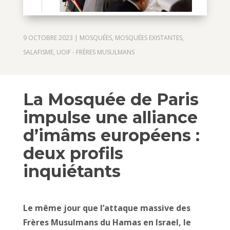
9 OCTOBRE 2023
|
MOSQUÉES
,
MOSQUÉES EXISTANTES
,
SALAFISME
,
UOIF - FRÈRES MUSULMANS
La Mosquée de Paris
impulse une alliance
d’imâms européens :
deux profils
inquiétants
Le même jour que l’attaque massive des
Frères Musulmans du Hamas en Israel, le