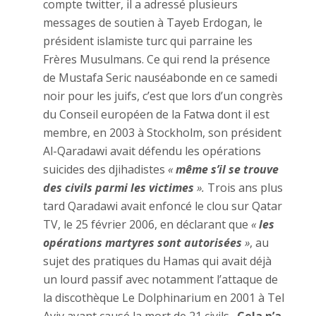
compte twitter, il a adressé plusieurs
messages de soutien à Tayeb Erdogan, le
président islamiste turc qui parraine les
Frères Musulmans. Ce qui rend la présence
de Mustafa Seric nauséabonde en ce samedi
noir pour les juifs, c’est que lors d’un congrès
du Conseil européen de la Fatwa dont il est
membre, en 2003 à Stockholm, son président
Al-Qaradawi avait défendu les opérations
suicides des djihadistes
«
même s’il se trouve
des civils parmi les victimes
».
Trois ans plus
tard Qaradawi avait enfoncé le clou sur Qatar
TV, le 25 février 2006, en déclarant que
«
les
opérations martyres sont autorisées
»
, au
sujet des pratiques du Hamas qui avait déjà
un lourd passif avec notamment l’attaque de
la discothèque Le Dolphinarium en 2001 à Tel
Aviv ayant causé la mort de 21 civils.
Cela n’a