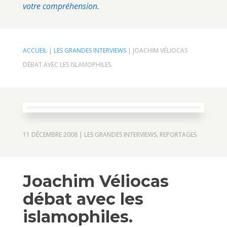
votre compréhension.
ACCUEIL
|
LES GRANDES INTERVIEWS
|
JOACHIM VÉLIOCAS
DÉBAT AVEC LES ISLAMOPHILES.
11 DÉCEMBRE 2008
|
LES GRANDES INTERVIEWS
,
REPORTAGES
Joachim Véliocas
débat avec les
islamophiles.