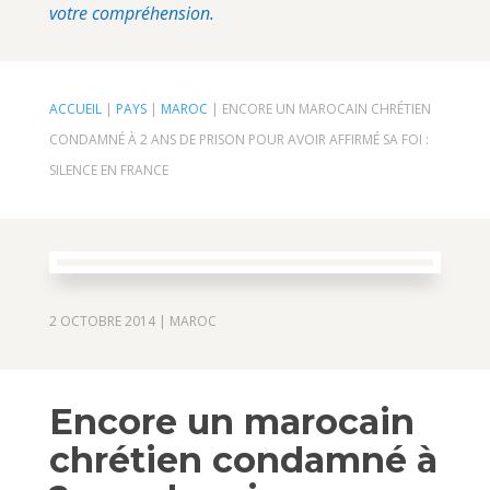
votre compréhension.
ACCUEIL
|
PAYS
|
MAROC
|
ENCORE UN MAROCAIN CHRÉTIEN
CONDAMNÉ À 2 ANS DE PRISON POUR AVOIR AFFIRMÉ SA FOI :
SILENCE EN FRANCE
2 OCTOBRE 2014
|
MAROC
Encore un marocain
chrétien condamné à