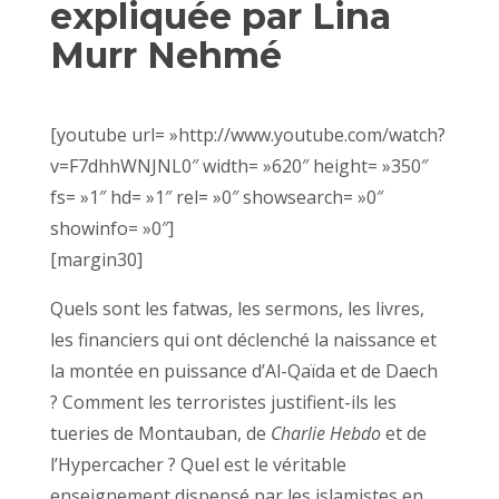
expliquée par Lina
Murr Nehmé
[youtube url= »http://www.youtube.com/watch?
v=F7dhhWNJNL0″ width= »620″ height= »350″
fs= »1″ hd= »1″ rel= »0″ showsearch= »0″
showinfo= »0″]
[margin30]
Quels sont les fatwas, les sermons, les livres,
les financiers qui ont déclenché la naissance et
la montée en puissance d’Al-Qaïda et de Daech
? Comment les terroristes justifient-ils les
tueries de Montauban, de
Charlie Hebdo
et de
l’Hypercacher ? Quel est le véritable
enseignement dispensé par les islamistes en