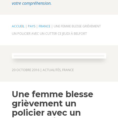
votre compréhension.
ACCUEIL
|
PAYS
|
FRANCE
|
UNE FEMME BLESSE GRIÈVEMENT
UN POLICIER AVEC UN CUTTER CE JEUDI À BELFORT
20 OCTOBRE 2016
|
ACTUALITÉS
,
FRANCE
Une femme blesse
grièvement un
policier avec un