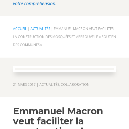
votre compréhension.
ACCUEIL
|
ACTUALITÉS
|
EMMANUEL MACRON VEUT FACILITER
LA CONSTRUCTION DES MOSQUÉES ET APPROUVE LE « SOUTIEN
DES COMMUNES »
21 MARS 2017
|
ACTUALITÉS
,
COLLABORATION
Emmanuel Macron
veut faciliter la