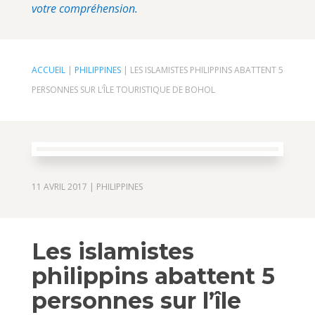
votre compréhension.
ACCUEIL
|
PHILIPPINES
|
LES ISLAMISTES PHILIPPINS ABATTENT 5
PERSONNES SUR L’ÎLE TOURISTIQUE DE BOHOL
11 AVRIL 2017
|
PHILIPPINES
Les islamistes
philippins abattent 5
personnes sur l’île