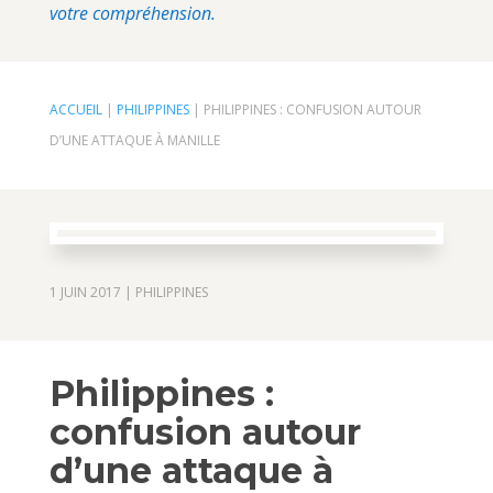
votre compréhension.
ACCUEIL
|
PHILIPPINES
|
PHILIPPINES : CONFUSION AUTOUR
D’UNE ATTAQUE À MANILLE
1 JUIN 2017
|
PHILIPPINES
Philippines :
confusion autour
d’une attaque à