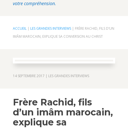
votre compréhension.
ACCUEIL
|
LES GRANDES INTERVIEWS
|
FRÈRE RACHID, FILS D’UN
IMÂM MAROCAIN, EXPLIQUE SA CONVERSION AU CHRIST
14 SEPTEMBRE 2017
|
LES GRANDES INTERVIEWS
Frère Rachid, fils
d’un imâm marocain,
explique sa