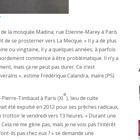
7
les de la mosquée Madina, rue Etienne-Marey à Paris
ant de se prosterner vers La Mecque. « Il y a de plus
ne ou vingtaine, il y a quelques années, à parfois
bordement commence à être problématique. Il n’y a
ment, mais ça ne peut pas durer. Ce n’est
riverains », estime Frédérique Calandra, maire (PS)
e
Pierre-Timbaud à Paris (XI
), lieu de culte
ait été expulsé en 2012 pour ses prêches radicaux,
e trottoir le vendredi vers 13 heures. « Durant une
. Cela ne me gêne pas, mais je ne vois pas l’intérêt
e font-ils pas chez eux ? » se demande une