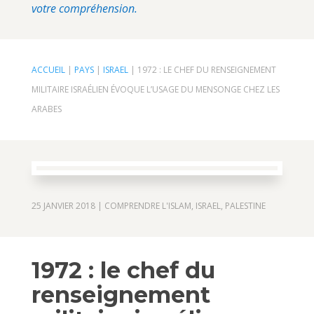
votre compréhension.
ACCUEIL
|
PAYS
|
ISRAEL
|
1972 : LE CHEF DU RENSEIGNEMENT
MILITAIRE ISRAÉLIEN ÉVOQUE L’USAGE DU MENSONGE CHEZ LES
ARABES
25 JANVIER 2018
|
COMPRENDRE L'ISLAM
,
ISRAEL
,
PALESTINE
1972 : le chef du
renseignement