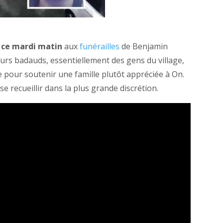
ce mardi matin
aux
funérailles
de Benjamin
eurs badauds, essentiellement des gens du village,
e pour soutenir une famille plutôt appréciée à On.
e recueillir dans la plus grande discrétion.