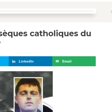
sèques catholiques du
e
LinkedIn
Email