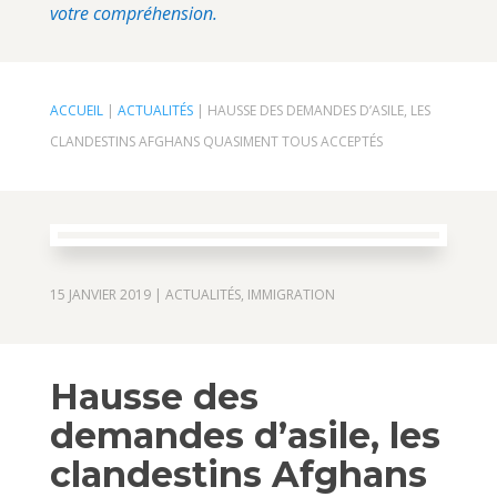
votre compréhension.
ACCUEIL
|
ACTUALITÉS
|
HAUSSE DES DEMANDES D’ASILE, LES
CLANDESTINS AFGHANS QUASIMENT TOUS ACCEPTÉS
15 JANVIER 2019
|
ACTUALITÉS
,
IMMIGRATION
Hausse des
demandes d’asile, les
clandestins Afghans