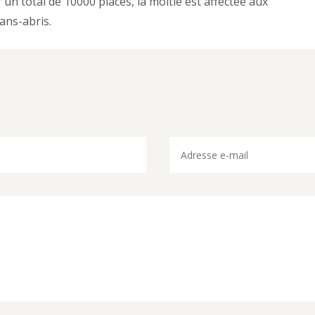
 un total de 10000 places, la moitié est affectée aux
sans-abris.