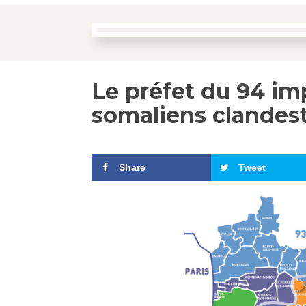
Le préfet du 94 im
somaliens clandest
Share
Tweet