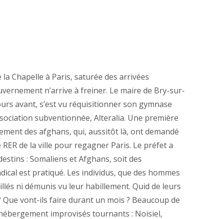
e la Chapelle à Paris, saturée des arrivées
uvernement n’arrive à freiner. Le maire de Bry-sur-
urs avant, s’est vu réquisitionner son gymnase
association subventionnée, Alteralia. Une première
rement des afghans, qui, aussitôt là, ont demandé
RER de la ville pour regagner Paris. Le préfet a
destins : Somaliens et Afghans, soit des
radical est pratiqué. Les individus, que des hommes
llés ni démunis vu leur habillement. Quid de leurs
e ? Que vont-ils faire durant un mois ? Beaucoup de
hébergement improvisés tournants : Noisiel,