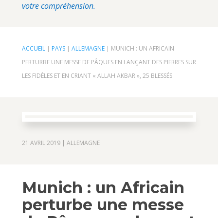
votre compréhension.
ACCUEIL
|
PAYS
|
ALLEMAGNE
|
MUNICH : UN AFRICAIN
PERTURBE UNE MESSE DE PÂQUES EN LANÇANT DES PIERRES SUR
LES FIDÈLES ET EN CRIANT « ALLAH AKBAR », 25 BLESSÉS
21 AVRIL 2019
|
ALLEMAGNE
Munich : un Africain
perturbe une messe