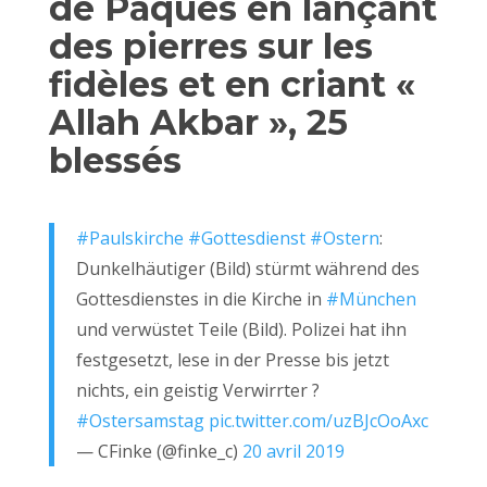
de Pâques en lançant
des pierres sur les
fidèles et en criant «
Allah Akbar », 25
blessés
#Paulskirche
#Gottesdienst
#Ostern
:
Dunkelhäutiger (Bild) stürmt während des
Gottesdienstes in die Kirche in
#München
und verwüstet Teile (Bild). Polizei hat ihn
festgesetzt, lese in der Presse bis jetzt
nichts, ein geistig Verwirrter ?
#Ostersamstag
pic.twitter.com/uzBJcOoAxc
— CFinke (@finke_c)
20 avril 2019