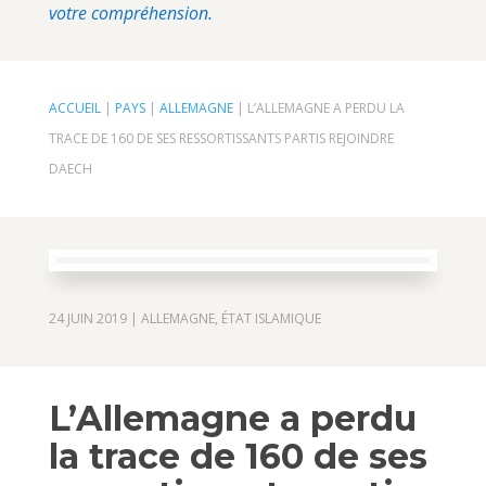
votre compréhension.
ACCUEIL
|
PAYS
|
ALLEMAGNE
|
L’ALLEMAGNE A PERDU LA
TRACE DE 160 DE SES RESSORTISSANTS PARTIS REJOINDRE
DAECH
24 JUIN 2019
|
ALLEMAGNE
,
ÉTAT ISLAMIQUE
L’Allemagne a perdu
la trace de 160 de ses