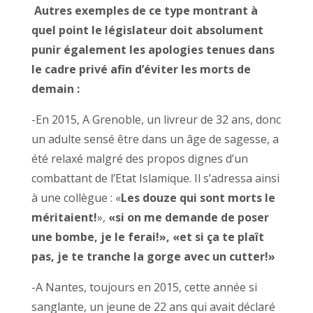
Autres exemples de ce type montrant à
quel point le législateur doit absolument
punir également les apologies tenues dans
le cadre privé afin d’éviter les morts de
demain :
-En
2015,
A Grenoble, un livreur
de 32 ans, donc
un adulte sensé être dans un âge
de sagesse,
a
été relaxé malgré des propos
dignes d’un
combattant de l’
Etat
Islamique. Il s’adressa ainsi
à une collègue :
«
Les
douze qui sont morts le
méritaient!
»,
«si on me demande de poser
une bombe, je le ferai!», «et si ça te plaît
pas, je te tranche la gorge avec un cutter!»
-A Nantes, toujours en 2015, cette année si
sanglante,
un jeune de 22 ans qui avait déclaré