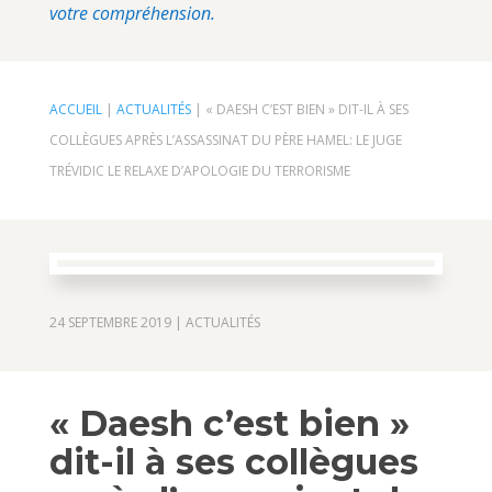
votre compréhension.
ACCUEIL
|
ACTUALITÉS
|
« DAESH C’EST BIEN » DIT-IL À SES
COLLÈGUES APRÈS L’ASSASSINAT DU PÈRE HAMEL: LE JUGE
TRÉVIDIC LE RELAXE D’APOLOGIE DU TERRORISME
24 SEPTEMBRE 2019
|
ACTUALITÉS
« Daesh c’est bien »
dit-il à ses collègues