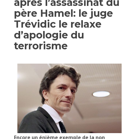
après l’assassinat du
père Hamel: le juge
Trévidic le relaxe
d’apologie du
terrorisme
Encore un énième exemple de la non