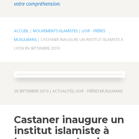
votre compréhension.
ACCUEIL
|
MOUVEMENTS ISLAMISTES
|
UOIF - FRÈRES
MUSULMANS
|
CASTANER INAUGURE UN INSTITUT ISLAMISTE À
LYON EN SEPTEMBRE 2019
26 SEPTEMBRE 2019
|
ACTUALITÉS
,
UOIF - FRÈRES MUSULMANS
Castaner inaugure un
institut islamiste à