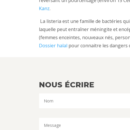
reversant un pourcentage (environ 15 Cent
Kanz
.
La listeria est une famille de bactéries qu
laquelle peut entraîner méningite et encé
(femmes enceintes, nouveaux nés, pers
Dossier halal
pour connaitre les dangers d
NOUS ÉCRIRE