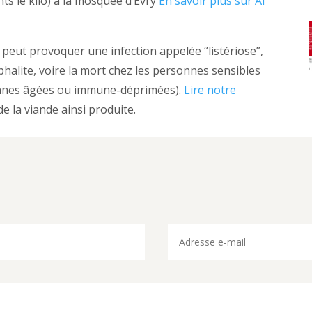
s le kilo) à la mosquée d’Evry
En savoir plus sur Al
i peut provoquer une infection appelée “listériose”,
phalite, voire la mort chez les personnes sensibles
onnes âgées ou immune-déprimées).
Lire notre
e la viande ainsi produite.