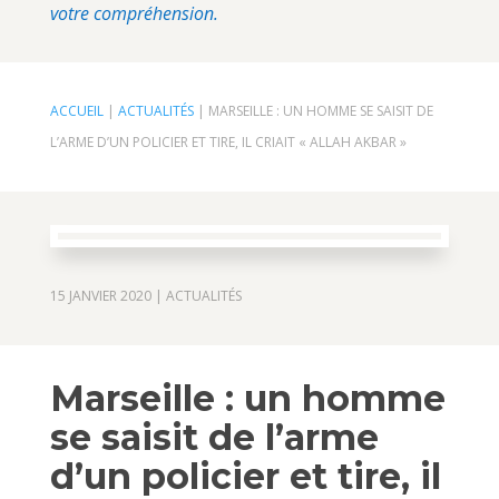
votre compréhension.
ACCUEIL
|
ACTUALITÉS
|
MARSEILLE : UN HOMME SE SAISIT DE
L’ARME D’UN POLICIER ET TIRE, IL CRIAIT « ALLAH AKBAR »
15 JANVIER 2020
|
ACTUALITÉS
Marseille : un homme
se saisit de l’arme
d’un policier et tire, il