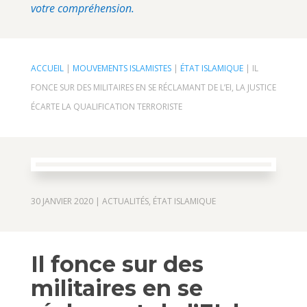
votre compréhension.
ACCUEIL
|
MOUVEMENTS ISLAMISTES
|
ÉTAT ISLAMIQUE
|
IL
FONCE SUR DES MILITAIRES EN SE RÉCLAMANT DE L’EI, LA JUSTICE
ÉCARTE LA QUALIFICATION TERRORISTE
30 JANVIER 2020
|
ACTUALITÉS
,
ÉTAT ISLAMIQUE
Il fonce sur des
militaires en se