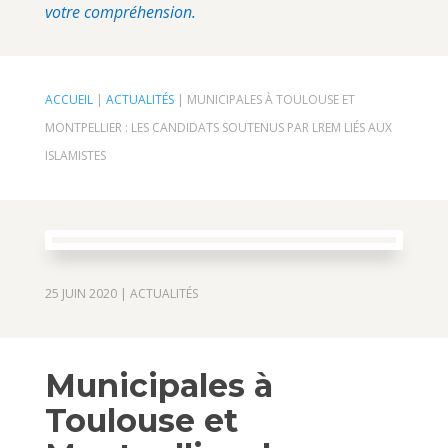
votre compréhension.
ACCUEIL
|
ACTUALITÉS
|
MUNICIPALES À TOULOUSE ET
MONTPELLIER : LES CANDIDATS SOUTENUS PAR LREM LIÉS AUX
ISLAMISTES
25 JUIN 2020
|
ACTUALITÉS
Municipales à
Toulouse et