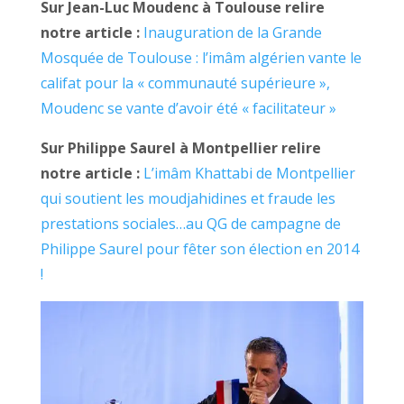
Sur Jean-Luc Moudenc à Toulouse relire
notre article :
Inauguration de la Grande
Mosquée de Toulouse : l’imâm algérien vante le
califat pour la « communauté supérieure »,
Moudenc se vante d’avoir été « facilitateur »
Sur Philippe Saurel à Montpellier relire
notre article :
L’imâm Khattabi de Montpellier
qui soutient les moudjahidines et fraude les
prestations sociales…au QG de campagne de
Philippe Saurel pour fêter son élection en 2014
!