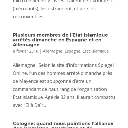
micro de RebelTV. Ils les traitent de « koufars »
(mécréants), les ostracisent, et pire : ils
retrouvent les...
Plusieurs membres de l’Etat islamique
arrêtés dimanche en Espagne et en
Allemagne
8 février 2016
|
Allemagne
,
Espagne
,
État Islamique
Allemagne : Selon le site d’informations Spiegel
Online, l’un des hommes arrêté dimanche près
de Mayence est soupçonné d’être un
commandant de haut rang de l’organisation
Etat islamique. Agé de 32 ans, il aurait combattu
avec l’EI à Daïr...
Cologne: quand nous pointions l’alliance