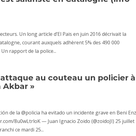
cteurs. Un long article d’El Pais en juin 2016 décrivait la
Catalogne, courant auxquels adhèrent 5% des 490 000
 rapport de la police...
attaque au couteau un policier à
h Akbar »
ión de la @policia ha evitado un incidente grave en Beni Enz
er.com/8u0wLtrloK — Juan Ignacio Zoido (@zoidoJI) 25 juillet
anchi ce mardi 25...