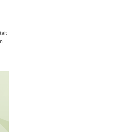
tait
on