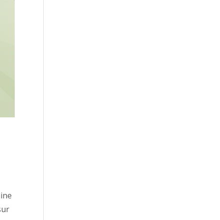
aine
sur