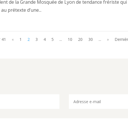
dent de la Grande Mosquée de Lyon de tendance frériste qui 
au prétexte d’une...
r 41
«
1
2
3
4
5
...
10
20
30
...
»
Dernièr