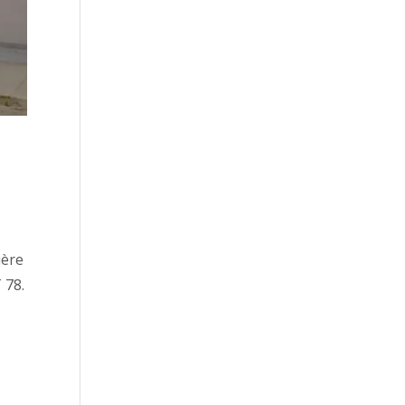
ière
 78.