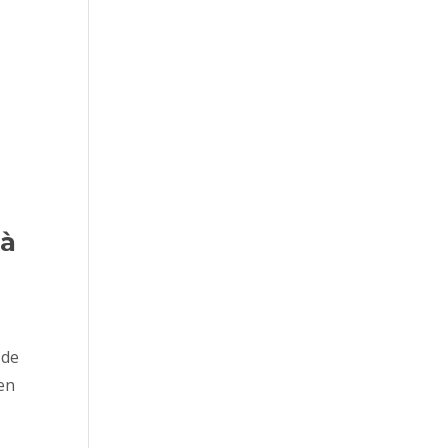
 à
 de
 en