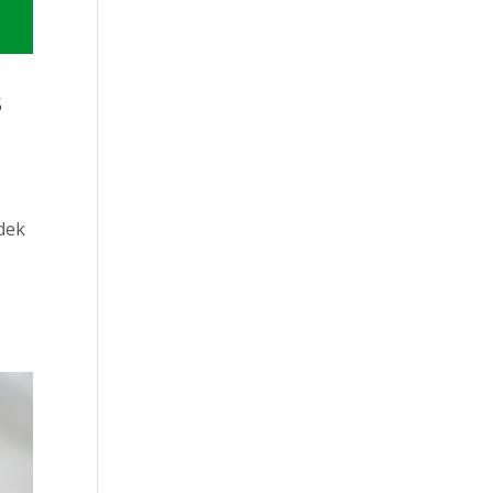
s
adek