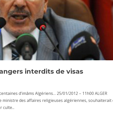
rangers interdits de visas
es centaines d’imâms Algériens… 25/01/2012 – 11h00 ALGER
ministre des affaires religieuses algériennes, souhaiterait
 culte...