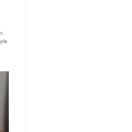
es
ylie