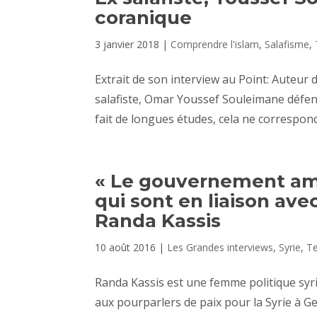
coranique
3 janvier 2018
|
Comprendre l'islam
,
Salafisme
,
Extrait de son interview au Point: Auteur d
salafiste, Omar Youssef Souleimane défend 
fait de longues études, cela ne correspond
« Le gouvernement amér
qui sont en liaison ave
Randa Kassis
10 août 2016
|
Les Grandes interviews
,
Syrie
,
T
Randa Kassis est une femme politique syrie
aux pourparlers de paix pour la Syrie à Gen