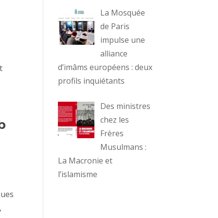
La Mosquée
de Paris
impulse une
alliance
d’imâms européens : deux
t
profils inquiétants
Des ministres
chez les
b
Frères
Musulmans :
La Macronie et
l’islamisme
ques
,